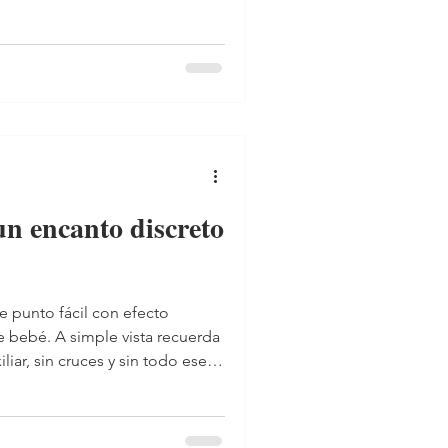
un encanto discreto
e punto fácil con efecto
e bebé. A simple vista recuerda
liar, sin cruces y sin todo ese
ás. No es una trenza de verdad,
 parecido con muy poco. En
ujo se forma con una