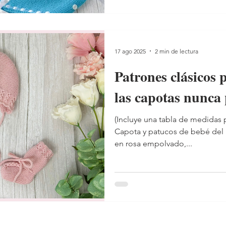
combinación sencilla de puntos
puntos pasados. Lo justo para 
movimiento que h
17 ago 2025
2 min de lectura
Patrones clásicos 
las capotas nunca
(Incluye una tabla de medidas 
Capota y patucos de bebé del
en rosa empolvado,...