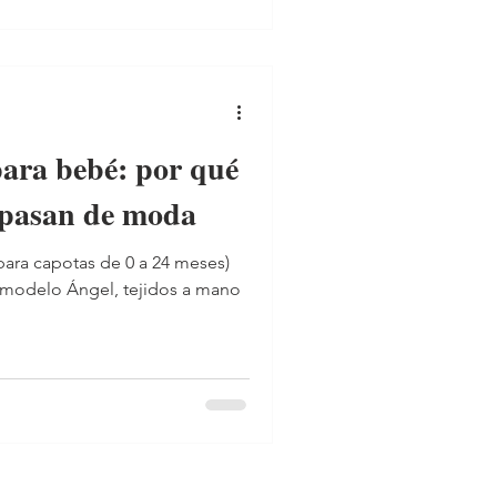
 del derecho, del revés y
crear esa sensación de
para bebé: por qué
 pasan de moda
para capotas de 0 a 24 meses)
 modelo Ángel, tejidos a mano