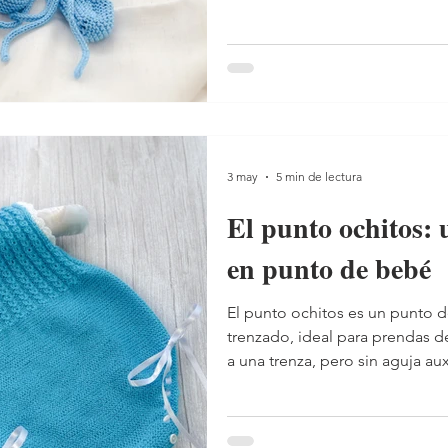
3 may
5 min de lectura
El punto ochitos: 
en punto de bebé
El punto ochitos es un punto d
trenzado, ideal para prendas d
a una trenza, pero sin aguja auxi
trabajo extra que suele ir detr
claro, pero consigue un efecto
lugar de cruzar puntos, el dib