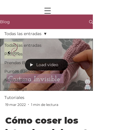
Blog
Todas las entradas
Todas las entradas
Patrones
Prendas Bebé
Load video
Puntos Básicos
Novedades
Homepage
Tutoriales
19 mar 2022
1 min de lectura
Cómo coser los