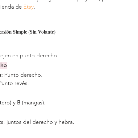
tienda de 
Etsy
.
ersión Simple (Sin Volante)
 tejen en punto derecho.
cho
: 
Punto derecho.
Punto revés.
tero) y 
B
 (mangas).
s. juntos del derecho y hebra.