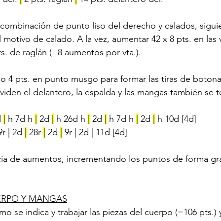
a combinación de punto liso del derecho y calados, sigui
l motivo de calado. A la vez, aumentar 42 x 8 pts. en las vt
ts. de raglán (=8 aumentos por vta.).
o 4 pts. en punto musgo para formar las tiras de botona
ividen el delantero, la espalda y las mangas también se 
 
|
 h 7d h 
|
 2d 
|
 h 26d h 
|
 2d 
|
 h 7d h 
|
 2d 
|
 h 10d [4d]
9r | 2d 
|
 28r 
|
 2d 
|
 9r | 2d | 11d [4d]
cia de aumentos, incrementando los puntos de forma gra
UERPO Y MANGAS
mo se indica y trabajar las piezas del cuerpo (=106 pts.)