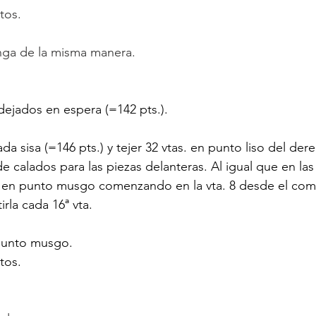
tos.
nga de la misma manera.
ejados en espera (=142 pts.).
da sisa (=146 pts.) y tejer 32 vtas. en punto liso del dere
de calados para las piezas delanteras. Al igual que en la
ta en punto musgo comenzando en la vta. 8 desde el com
rla cada 16ª vta.
 punto musgo.
tos.