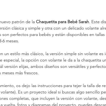
nuevo patrón de la 
Chaquetita para Bebé Sarah
. Este di
rsión clásica y simple y otra con un delicado volante al
s son perfectos para bebés y están disponibles en tallas 
3-6 meses.
n un estilo más clásico, la versión simple sin volante es id
e especial, la opción con volante le da a la chaquetita u
l versión elijas, ambos diseños son versátiles y perfecto
s meses más frescos.
amiento, os dejo las instrucciones para tejer la talla de r
n volante). Es un proyecto ideal si buscas algo sencillo p
iones completas, que incluyen la versión con volante, des
a a vuelta, fotos y diagramas del proyecto, puedes descar