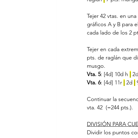
Tejer 42 vtas. en un
gráficos A y B para e
cada lado de los 2 p
Tejer en cada extrem
pts. de raglán que d
musgo.
Vta. 5
: [4d] 10d h 
|
 2d
Vta. 6
: [4d] 11r 
|
 2d 
|
 
Continuar la secuen
vta. 42  (=244 pts.).
DIVISIÓN PARA C
Dividir los puntos co