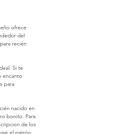
seño ofrece 
rededor del 
para recién 
eal. Si te 
n encanto 
s para 
ecién nacido en 
ero bonito. Para 
cripcion de los 
gar el patrón 