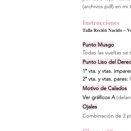
(archivos pdf) en mi 
Instrucciones
Talla Recién Nacido – V
Punto Musgo
Todas las vueltas se
Punto Liso del Dere
1ª vta. y vtas. impares
2ª vta. y vtas. pares: 
Motivo de Calados
Ver gráficos A 
(delan
Ojales
Combinación de 2 pt