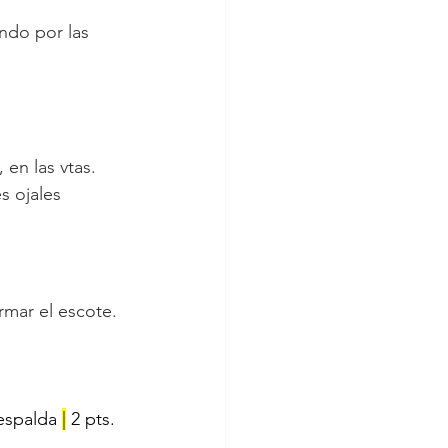
ndo por las 
 en las vtas. 
s ojales 
rmar el escote.
 espalda 
|
 2 pts. 