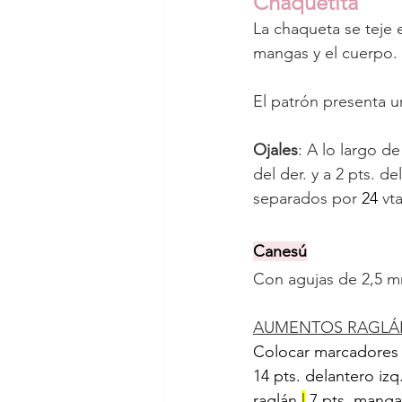
Chaquetita
La chaqueta se teje 
mangas y el cuerpo.
El patrón presenta u
Ojales
: A lo largo de
del der. y a 2 pts. de
separados por
24
 vt
Canesú
Con agujas de 2,5 m
AUMENTOS RAGLÁ
Colocar marcadores
14 pts. delantero izq.
raglán 
|
 7 pts. manga