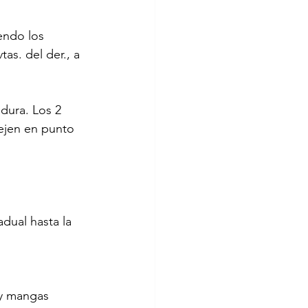
endo los 
as. del der., a 
dura. Los 2 
tejen en punto 
dual hasta la 
 y mangas 