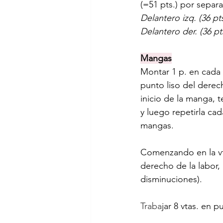
(=51 pts.) por separ
Delantero izq. (36 pts
Delantero der. (36 pts
Mangas
Montar 1 p. en cada e
punto liso del derec
inicio de la manga, t
y luego repetirla cad
mangas.
Comenzando en la vta.
derecho de la labor, 
disminuciones).
Traba
jar 8 vtas. en 