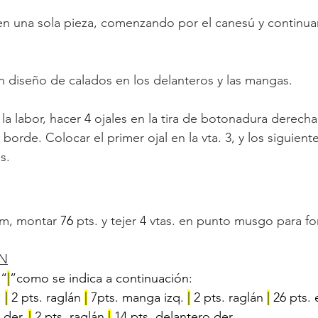
en una sola pieza, comenzando por el canesú y continua
n diseño de calados en los delanteros y las mangas.
 la labor, hacer 
4 
ojales en la tira de botonadura derecha,
l borde. Colocar el primer ojal en la vta. 3, y los siguiente
as.
m, montar 
76 
pts. y tejer 4 vtas. en punto musgo para fo
N
 “
|
”como se indica a continuación:
 
|
 2 pts. raglán 
|
 7pts. manga izq. 
|
 2 pts. raglán 
|
 26 pts.
 der. 
|
 2 pts. raglán 
|
 14 pts. delantero der.